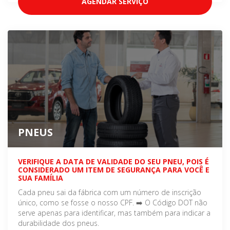
AGENDAR SERVIÇO
PNEUS
VERIFIQUE A DATA DE VALIDADE DO SEU PNEU, POIS É
CONSIDERADO UM ITEM DE SEGURANÇA PARA VOCÊ E
SUA FAMÍLIA
Cada pneu sai da fábrica com um número de inscrição
único, como se fosse o nosso CPF. ➡️ O Código DOT não
serve apenas para identificar, mas também para indicar a
durabilidade dos pneus.