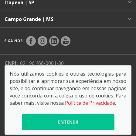
Itapeva | SP
Campo Grande | MS
SIGA-NOS:
CNPJ:
02.196.466/0001-30
Endereço Matriz:
Avenida Darcí Carvalho Dafferner,
Nós utilizamos cookies e outras tecnologias para
301 - Alto da Boa Vista - Sorocaba-SP
possibilitar e aprimorar sua experiência em nosso
site, e ao continuar navegando em nossas páginas
você concorda com a coleta e uso de cookies. Para
saber mais, visite nossa
Política de Privacidade
.
© Copyright 2026
AutoForce - Todos os direitos reservados.
ENTENDI!
Política de privacidade
.