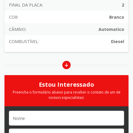
FINAL DA PLACA:
2
COR:
Branco
CÂMBIO:
Automatico
COMBUSTÍVEL:
Diesel
Estou Interessado
Preencha o formulário abaixo para receber o contato de um de
nossos especialistas: