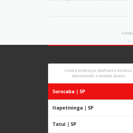
Compar
Confira endereços, telefones e horários,
selecionando a unidade abaixo:
Sorocaba | SP
Itapetininga | SP
Tatuí | SP