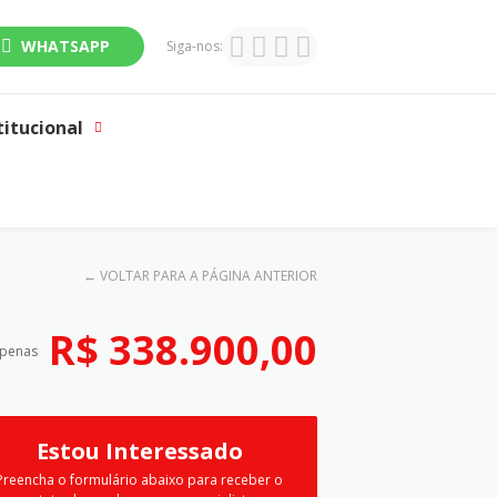
WHATSAPP
Siga-nos:
titucional
←
VOLTAR PARA A PÁGINA ANTERIOR
R$ 338.900,00
apenas
Estou Interessado
Preencha o formulário abaixo para receber o