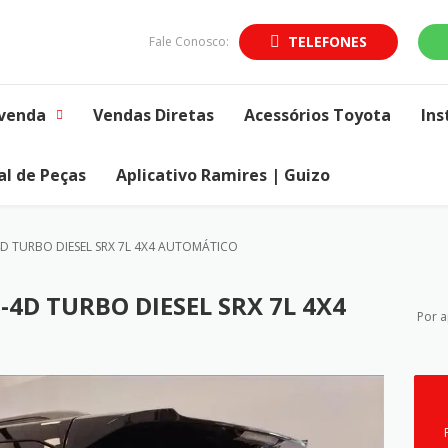
TELEFONES
Fale Conosco:
venda
Vendas Diretas
Acessórios Toyota
Ins
al de Peças
Aplicativo Ramires | Guizo
4D TURBO DIESEL SRX 7L 4X4 AUTOMÁTICO
D-4D TURBO DIESEL SRX 7L 4X4
Por 