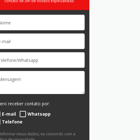
contato de um de nossos especialistas:
ero receber contato por:
E-mail
Whatsapp
Telefone
 informar meus dados, eu concordo com a
ítica de privacidade
.