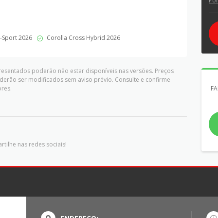
Pol
-Sport 2026
Corolla Cross Hybrid 2026
presentados poderão não estar disponíveis nas versões. Preços
derão ser modificados sem aviso prévio. Consulte e confirme
res.
FA
tilhe nas redes sociais!