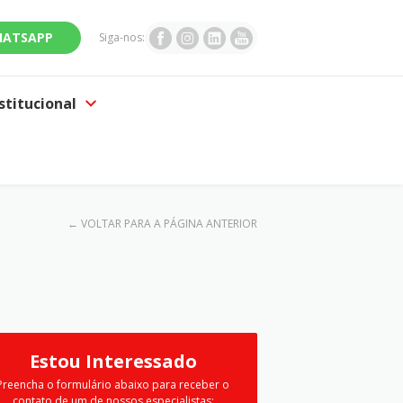
ATSAPP
Siga-nos:
stitucional
←
VOLTAR PARA A PÁGINA ANTERIOR
Estou Interessado
Preencha o formulário abaixo para receber o
contato de um de nossos especialistas: