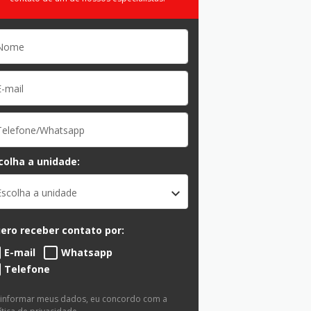
colha a unidade:
Escolha a unidade
ero receber contato por:
E-mail
Whatsapp
Telefone
 informar meus dados, eu concordo com a