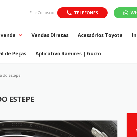
TELEFONES
WH
Fale Conosco:
-venda
Vendas Diretas
Acessórios Toyota
In
al de Peças
Aplicativo Ramires | Guizo
a do estepe
O ESTEPE