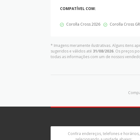
COMPATÍVEL COM:
Corolla Cross 2026
Corolla Cross GR
* Imagens meramente ilustrativas. Alguns itens a
sugeridos e válidos até
31/08/2026
. Os preços po
todas as informações com um de nossos vendedo
Compar
Confira endereços, telefones e horários,
selecionando a unidade abaixo: