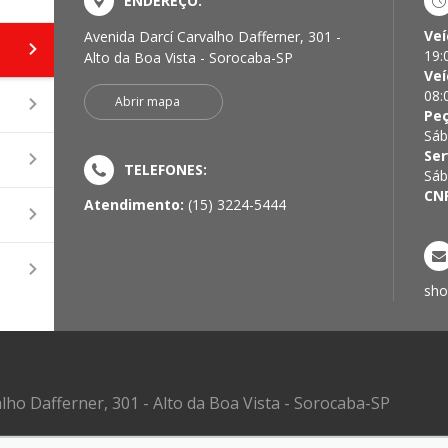
ENDEREÇO:
Veí
Avenida Darcí Carvalho Dafferner, 301 -
19:
Alto da Boa Vista - Sorocaba-SP
Veí
08:
Abrir mapa
Pe
Sáb
Ser
TELEFONES:
Sáb
CN
Atendimento:
(15) 3224-5444
sho
lho Dafferner, 301 - Alto da Boa Vista - Sorocaba-SP