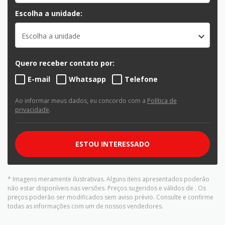
Escolha a unidade:
Escolha a unidade
Quero receber contato por:
E-mail
Whatsapp
Telefone
Ao informar meus dados, eu concordo com a
Política de
privacidade
.
ESTOU INTERESSADO
* Imagens meramente ilustrativas. Alguns itens apresentados poderão
não estar disponíveis nas versões. Preços sugeridos e válidos de
. Os
preços poderão ser modificados sem aviso prévio. Consulte e confirme
todas as informações com um de nossos vendedores.