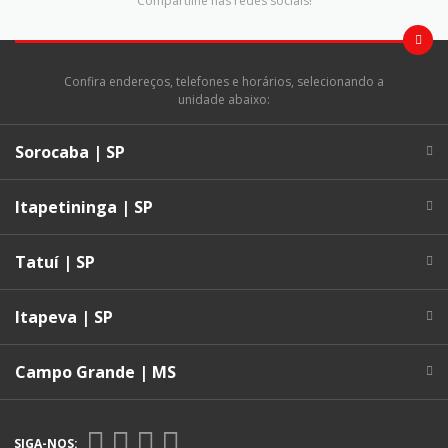
Compartilhe nas redes sociais!
Confira endereços, telefones e horários, selecionando a
unidade abaixo:
Sorocaba | SP
Itapetininga | SP
Tatuí | SP
Itapeva | SP
Campo Grande | MS
SIGA-NOS: