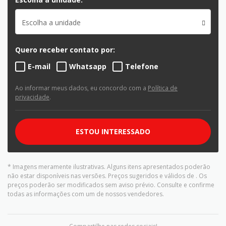
Escolha a unidade
Quero receber contato por:
E-mail
Whatsapp
Telefone
Ao informar meus dados, eu concordo com a
Política de
privacidade
.
ESTOU INTERESSADO
* Imagens meramente ilustrativas. Alguns itens apresentados poderão
não estar disponíveis nas versões. Preços sugeridos e válidos de
. Os
preços poderão ser modificados sem aviso prévio. Consulte e confirme
todas as informações com um de nossos vendedores.