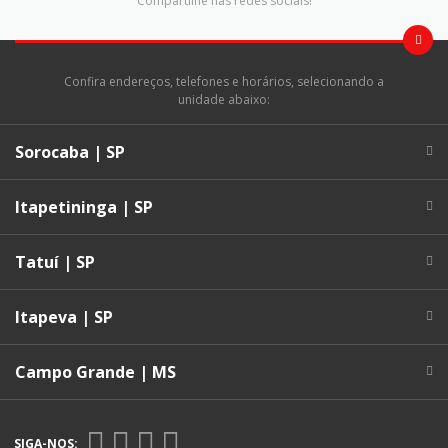
Compartilhe nas redes sociais!
Confira endereços, telefones e horários, selecionando a
unidade abaixo:
Sorocaba | SP
Itapetininga | SP
Tatuí | SP
Itapeva | SP
Campo Grande | MS
SIGA-NOS: