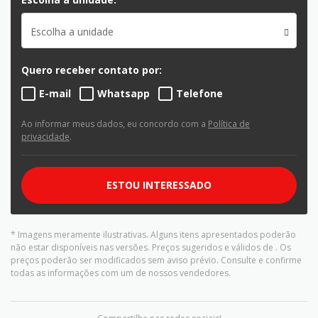
Escolha a unidade
Quero receber contato por:
E-mail
Whatsapp
Telefone
Ao informar meus dados, eu concordo com a
Política de
privacidade
.
ESTOU INTERESSADO
* Imagens meramente ilustrativas. Alguns itens apresentados poderão
não estar disponíveis nas versões. Preços sugeridos e válidos de
. Os
preços poderão ser modificados sem aviso prévio. Consulte e confirme
todas as informações com um de nossos vendedores.