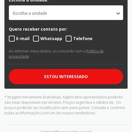
Escolha a unidade
Quero receber contato por:
E-mail
Whatsapp
Telefone
Ao informar meus dados, eu concordo com a
Política de
privacidade
.
ESTOU INTERESSADO
* Imagens meramente ilustrativas. Alguns itens apresentados poderão
não estar disponíveis nas versões. Preços sugeridos e válidos de
. Os
preços poderão ser modificados sem aviso prévio. Consulte e confirme
todas as informações com um de nossos vendedores.
Compartilhe nas redes sociais!