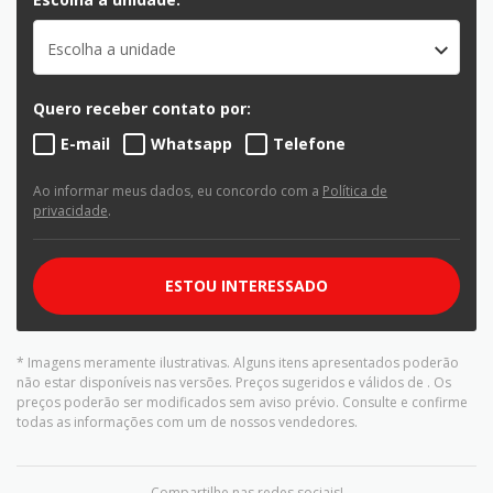
Escolha a unidade
Quero receber contato por:
E-mail
Whatsapp
Telefone
Ao informar meus dados, eu concordo com a
Política de
privacidade
.
ESTOU INTERESSADO
* Imagens meramente ilustrativas. Alguns itens apresentados poderão
não estar disponíveis nas versões. Preços sugeridos e válidos de
. Os
preços poderão ser modificados sem aviso prévio. Consulte e confirme
todas as informações com um de nossos vendedores.
Compartilhe nas redes sociais!