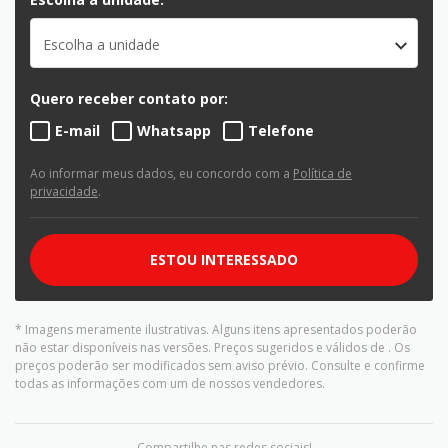
Escolha a unidade
Quero receber contato por:
E-mail
Whatsapp
Telefone
Ao informar meus dados, eu concordo com a
Política de
privacidade
.
ESTOU INTERESSADO
* Imagens meramente ilustrativas. Alguns itens apresentados poderão
não estar disponíveis nas versões. Preços sugeridos e válidos de
. Os
preços poderão ser modificados sem aviso prévio. Consulte e confirme
todas as informações com um de nossos vendedores.
Compartilhe nas redes sociais!