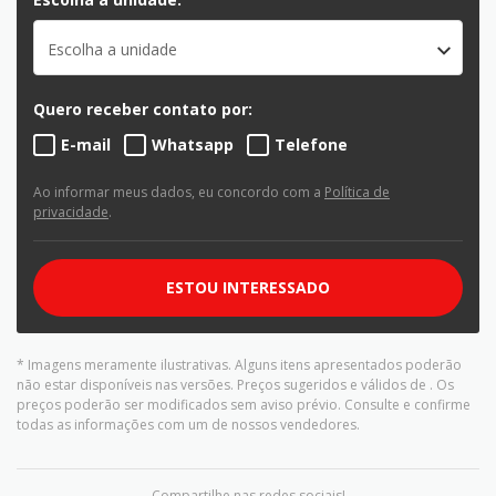
Escolha a unidade
Quero receber contato por:
E-mail
Whatsapp
Telefone
Ao informar meus dados, eu concordo com a
Política de
privacidade
.
ESTOU INTERESSADO
* Imagens meramente ilustrativas. Alguns itens apresentados poderão
não estar disponíveis nas versões. Preços sugeridos e válidos de
. Os
preços poderão ser modificados sem aviso prévio. Consulte e confirme
todas as informações com um de nossos vendedores.
Compartilhe nas redes sociais!