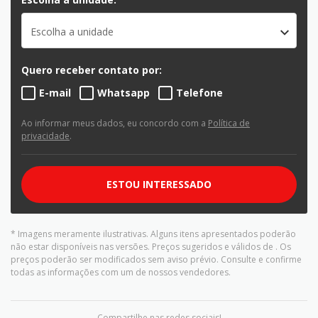
Escolha a unidade
Quero receber contato por:
E-mail
Whatsapp
Telefone
Ao informar meus dados, eu concordo com a
Política de
privacidade
.
ESTOU INTERESSADO
* Imagens meramente ilustrativas. Alguns itens apresentados poderão
não estar disponíveis nas versões. Preços sugeridos e válidos de
. Os
preços poderão ser modificados sem aviso prévio. Consulte e confirme
todas as informações com um de nossos vendedores.
Compartilhe nas redes sociais!