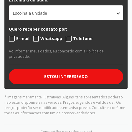
Escolha a unidade
Quero receber contato por:
E-mail
Whatsapp
Telefone
Ao informar meus dados, eu concordo com a
Política de
privacidade
.
ESTOU INTERESSADO
* Imagens meramente ilustrativas. Alguns itens apresentados poderão
não estar disponíveis nas versões. Preços sugeridos e válidos de
. Os
preços poderão ser modificados sem aviso prévio. Consulte e confirme
todas as informações com um de nossos vendedores.
Compartilhe nas redes sociais!